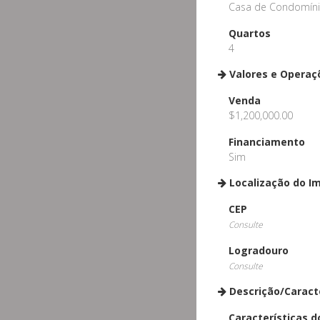
Casa de Condomín
Quartos
4
Valores e Operaç
Venda
$1,200,000.00
Financiamento
Sim
Localização do I
CEP
Consulte
Logradouro
Consulte
Descrição/Caract
Características d