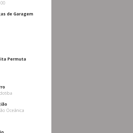
.00
gas de Garagem
ita Permuta
o
rro
dotiba
ião
ião Oceânica
io