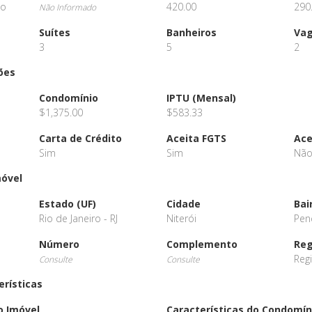
io
420.00
290
Não Informado
Suítes
Banheiros
Va
3
5
2
ões
Condomínio
IPTU (Mensal)
$1,375.00
$583.33
Carta de Crédito
Aceita FGTS
Ace
Sim
Sim
Nã
móvel
Estado (UF)
Cidade
Bai
Rio de Janeiro - RJ
Niterói
Pen
Número
Complemento
Reg
Reg
Consulte
Consulte
erísticas
o Imóvel
Características do Condomín