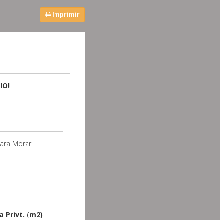
Imprimir
IO!
ara Morar
a Privt. (m2)