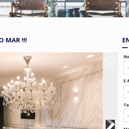
 MAR !!!
E
N
E-
Te