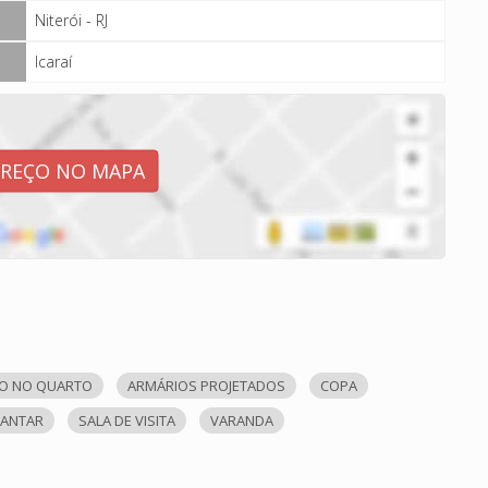
Niterói - RJ
Icaraí
EREÇO NO MAPA
O NO QUARTO
ARMÁRIOS PROJETADOS
COPA
JANTAR
SALA DE VISITA
VARANDA