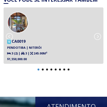
CA0019
V
PENDOTIBA | NITERÓI
3 (2)
|
3
|
245.00M²
$1,550,000.00
ATENDIMENTO