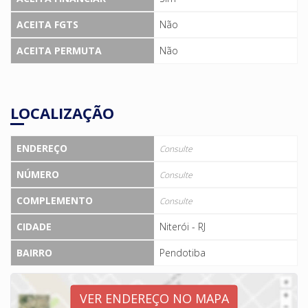
ACEITA FGTS
Não
ACEITA PERMUTA
Não
LOCALIZAÇÃO
ENDEREÇO
Consulte
NÚMERO
Consulte
COMPLEMENTO
Consulte
CIDADE
Niterói - RJ
BAIRRO
Pendotiba
VER ENDEREÇO NO MAPA